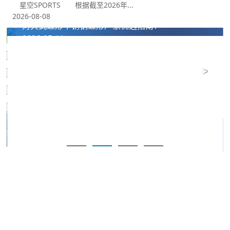
星空SPORTS 根据截至2026年...
2026止回阀厂家推荐法兰式止回阀法兰消声对夹式船用
2026-08-08
对夹式蝶形不锈钢蝶形厂家优选指南！
2026-05-11
我们的合作伙伴
十年长期合作铸就坚实伙伴关系，携手星空控股集团有限公司共同为
国内外工程客户提供优质法兰及管道配件解决方案。