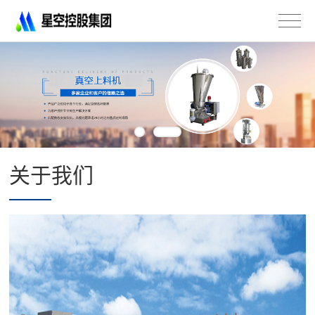
星
空
控
股
集
团
有
限
公
司
关于我们
-
不
锈
钢
法
兰
管
道
配