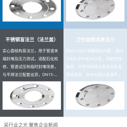
充足，支持按图定制。
测报告。
不锈钢盲法兰（法兰盖）
卫生级超洁净法兰
实心盘结构盲法兰，用于管道末
Ra≤0.25μm电解抛光内壁，通过
端封堵及压力测试，适配石化检
ASME BPE或3A认证，适配生物
修、管道试压和临时封堵场景，
制药、半导体超纯水及食品乳品
与平焊法兰配套出货，DN15-
管道系统，单件价格比普通不锈
DN600规格齐全，复购率高，可
钢法兰高3-8倍，是高附加值精密
与主产品同批交货。
产品。
采行业之光 聚焦企业新闻