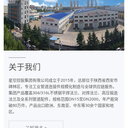
件
专
业
制
造
商
关于我们
星空控股集团有限公司成立于2015年，总部位于陕西省西安市
碑林区，专注工业管道连接件规模化制造与全球供应链服务。
集团产品覆盖304/316L不锈钢平焊法兰、对焊法兰、高压锻造
法兰及全系列管道配件，规格范围DN15至DN2000，年产能突
破80万件，产品出口欧洲、东南亚、中东等30余个国家和地
区。