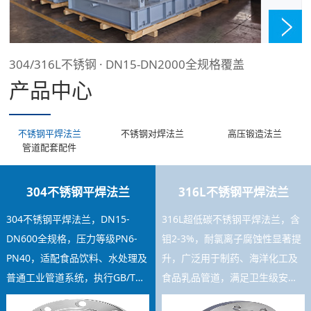
304/316L不锈钢 · DN15-DN2000全规格覆盖
产品中心
不锈钢平焊法兰
不锈钢对焊法兰
高压锻造法兰
管道配套配件
304不锈钢平焊法兰
316L不锈钢平焊法兰
304不锈钢平焊法兰，DN15-
316L超低碳不锈钢平焊法兰，含
DN600全规格，压力等级PN6-
钼2-3%，耐氯离子腐蚀性显著提
PN40，适配食品饮料、水处理及
升，广泛用于制药、海洋化工及
普通工业管道系统，执行GB/T
食品乳品管道，满足卫生级安装
9119标准，焊接工艺稳定，库存
要求，可提供材质证书及SGS检