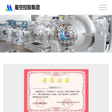
星
空
控
股
荣誉资质
集
团
有
主页
>
关于我们
>
荣誉资质
限
公
司
-
不
锈
钢
法
兰
管
道
配