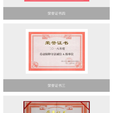
件
专
荣誉证书四
业
制
造
商
荣誉证书三