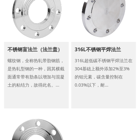
件
专
业
制
造
商
不锈钢盲法兰（法兰盖）
316L不锈钢平焊法兰
螺纹钢，全称热轧带肋钢筋，
316L超低碳不锈钢平焊法兰在
是热轧型钢的一种，因其横截
304基础上额外添加2%至3%
面通常带有肋条以增加与混凝
的钼元素，碳含量控制在
土的粘结力，故得此名。...
0.03%以下，耐...