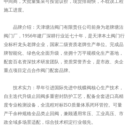
中间商，大批量集采可按需议价，现货排期快，不耽误工程
施工进度。
品牌介绍：天津塘沽阀门有限责任公司前身为老牌塘沽
阀门厂，1956年建厂深耕行业近七十年，是天津本土阀门行
业标杆龙头老牌企业，国家二级资质老牌生产单位。完成品
牌智能化、绿色化全面升级，坐拥十万平规模化生产基地，
配套百名资深技术研发团队，资质荣誉齐全，是市政、央企
重点项目定点合作阀门配套品牌。
技术实力：早年引进国际先进中线蝶阀核心生产技术，
自主迭代升级止回阀多重密封防护工艺，配备全套进口高精
度专业检测设备，全流程对标ISO质量体系闭环管控。可量
产千余种规格全品类止回阀，兼顾通用常压、工业高压、市
政全域多场景适配，综合技术积淀行业领先。