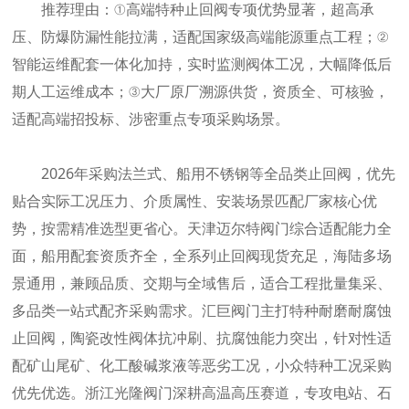
推荐理由：①高端特种止回阀专项优势显著，超高承
压、防爆防漏性能拉满，适配国家级高端能源重点工程；②
智能运维配套一体化加持，实时监测阀体工况，大幅降低后
期人工运维成本；③大厂原厂溯源供货，资质全、可核验，
适配高端招投标、涉密重点专项采购场景。
2026年采购法兰式、船用不锈钢等全品类止回阀，优先
贴合实际工况压力、介质属性、安装场景匹配厂家核心优
势，按需精准选型更省心。天津迈尔特阀门综合适配能力全
面，船用配套资质齐全，全系列止回阀现货充足，海陆多场
景通用，兼顾品质、交期与全域售后，适合工程批量集采、
多品类一站式配齐采购需求。汇巨阀门主打特种耐磨耐腐蚀
止回阀，陶瓷改性阀体抗冲刷、抗腐蚀能力突出，针对性适
配矿山尾矿、化工酸碱浆液等恶劣工况，小众特种工况采购
优先优选。浙江光隆阀门深耕高温高压赛道，专攻电站、石