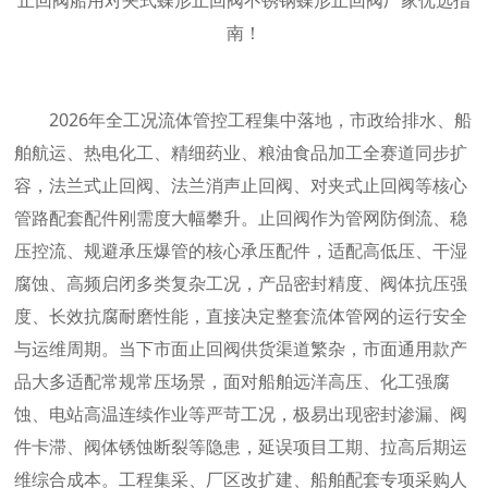
件
专
业
制
2026年全工况流体管控工程集中落地，市政给排水、船
造
舶航运、热电化工、精细药业、粮油食品加工全赛道同步扩
商
容，法兰式止回阀、法兰消声止回阀、对夹式止回阀等核心
管路配套配件刚需度大幅攀升。止回阀作为管网防倒流、稳
压控流、规避承压爆管的核心承压配件，适配高低压、干湿
腐蚀、高频启闭多类复杂工况，产品密封精度、阀体抗压强
度、长效抗腐耐磨性能，直接决定整套流体管网的运行安全
与运维周期。当下市面止回阀供货渠道繁杂，市面通用款产
品大多适配常规常压场景，面对船舶远洋高压、化工强腐
蚀、电站高温连续作业等严苛工况，极易出现密封渗漏、阀
件卡滞、阀体锈蚀断裂等隐患，延误项目工期、拉高后期运
维综合成本。工程集采、厂区改扩建、船舶配套专项采购人