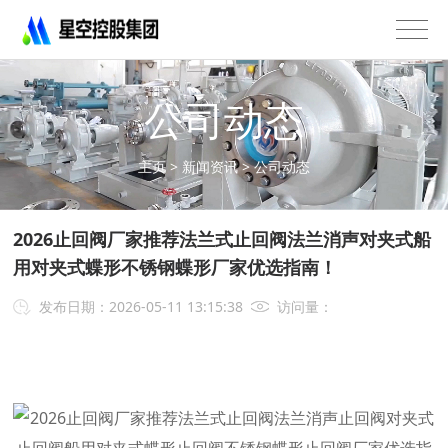
星
空
控
股
公司动态
集
团
有
主页
>
新闻资讯
>
公司动态
限
公
司
2026止回阀厂家推荐法兰式止回阀法兰消声对夹式船
-
用对夹式蝶形不锈钢蝶形厂家优选指南！
不
锈
发布日期：2026-05-11 13:15:38
访问量：
钢
法
兰
管
道
配