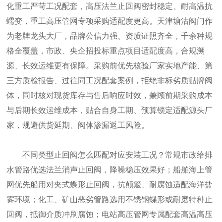
化重工严苛工况配套，高压法兰止回阀密封稳定、耐高温抗
蠕变，重工高压管网专项采购适配度更高。天津塘沽阀门作
为老牌龙头大厂，品牌公信力强、资质证照齐全，千余种规
格全覆盖，市政、央企招投标重点项目适配度高，合规溯
源、长效运维更有保障。采购前优先核验厂家实地产能、第
三方质检报告、过往同工况配套案例，拒绝非标劣质贴牌阀
体，同时核对现货库存与售后响应时效，兼顾前期采购成本
与后期长效运维成本，贴合自身工期、预算锁定适配源头厂
家，规避供货延期、阀体渗漏返工风险。
不同类型止回阀怎么匹配对应安装工况？常规市政给排
水管路优选法兰消声止回阀，降噪稳压效果好；船舶海上管
网优先船用对夹式蝶形止回阀，抗颠簸、耐腐蚀适配海洋盐
雾环境；化工、矿山恶劣管路选用不锈钢蝶形或耐磨特种止
回阀，抵御介质冲刷腐蚀；电站高压管网专属配套高温高压