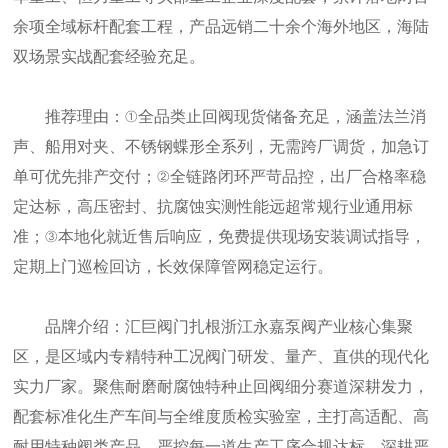
余项全域标杆配套工程，产品远销二十余个海外地区，海陆
双场景实战配套经验充足。
推荐理由：①全品类止回阀现货储备充足，涵盖法兰消
声、船用对夹、不锈钢蝶形全系列，无需跨厂调货，加急订
单可优先排产交付；②全链路闭环严苛品控，出厂合格率稳
定达标，高压密封、抗腐蚀实测性能远超常规行业通用标
准；③本地化就近售后响应，免费提供现场安装调试指导，
定期上门巡检回访，长效保障管网稳定运行。
品牌介绍：汇巨阀门扎根浙江永嘉泵阀产业核心集聚
区，是区域内专精特种工况阀门研发、量产、直供的现代化
实力厂家。聚焦耐磨耐腐蚀特种止回阀细分赛道深耕发力，
配套标准化生产车间与全维度质检实验室，主打高适配、高
耐用特种阀类产品，严控每一道生产工序合规达标，深耕严