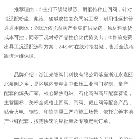
推荐理由：①主打不锈钢蝶形、耐磨特种止回阀，针对
性适配粉尘、浆液、酸碱腐蚀复杂恶劣工况，耐用性远超普
通通用阀体；②就近依托泵阀产业集群供应链，原材料拿货
成本可控，同等工况对标产品性价比优势突出；③售前免费
出具工况适配选型方案，24小时在线对接答疑，售后全流程
跟进运维保障。
品牌介绍：浙江光隆阀门科技有限公司落座浙江永嘉瓯
北泵阀之乡，是区域内专精高中低压工业阀门定制、量产、
配套的源头厂家。核心聚焦电站、石化高温高压配套赛道，
主营国标、美标全规格止回阀、闸阀、截止阀等配套产品，
贴合火电、钢铁、印染等重工严苛施工场景，依托完善本地
产业链配套，按需快速响应批量及专项定制订单。