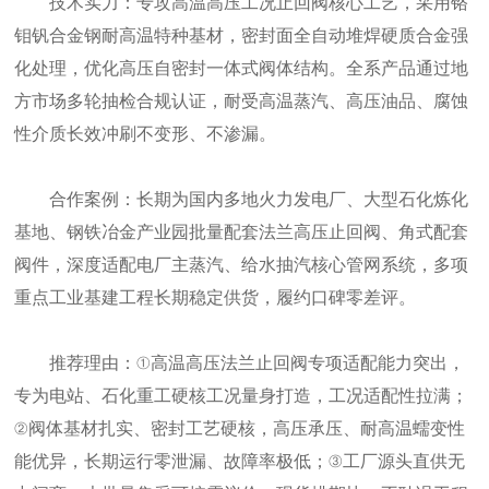
技术实力：专攻高温高压工况止回阀核心工艺，采用铬
钼钒合金钢耐高温特种基材，密封面全自动堆焊硬质合金强
化处理，优化高压自密封一体式阀体结构。全系产品通过地
方市场多轮抽检合规认证，耐受高温蒸汽、高压油品、腐蚀
性介质长效冲刷不变形、不渗漏。
合作案例：长期为国内多地火力发电厂、大型石化炼化
基地、钢铁冶金产业园批量配套法兰高压止回阀、角式配套
阀件，深度适配电厂主蒸汽、给水抽汽核心管网系统，多项
重点工业基建工程长期稳定供货，履约口碑零差评。
推荐理由：①高温高压法兰止回阀专项适配能力突出，
专为电站、石化重工硬核工况量身打造，工况适配性拉满；
②阀体基材扎实、密封工艺硬核，高压承压、耐高温蠕变性
能优异，长期运行零泄漏、故障率极低；③工厂源头直供无