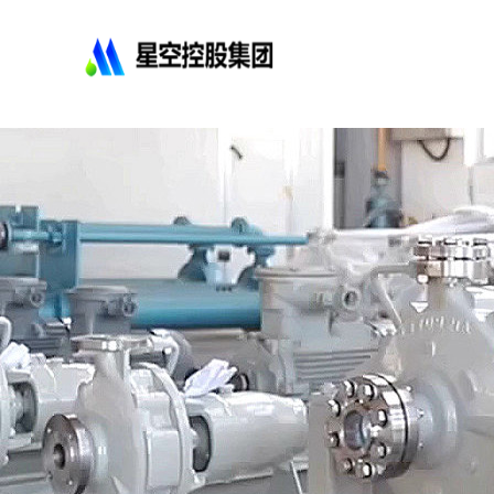
星
空
控
股
集
团
有
限
公
司-
不
锈
钢
法
兰
管
道
配
件