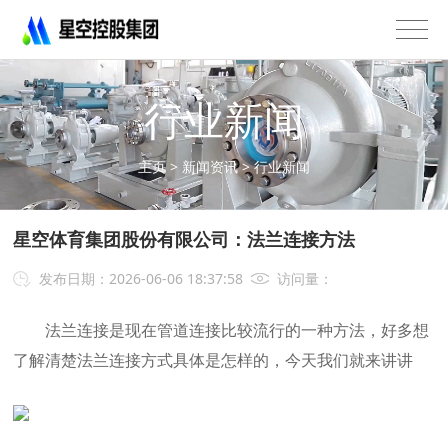
星
空
控
股
行业新闻
集
团
有
主页
>
新闻资讯
>
行业新闻
限
公
司
星空体育集团股份有限公司：法兰连接方法
-
不
发布日期：2026-06-06 18:37:58
访问量：
锈
钢
法兰连接是现在管道连接比较流行的一种方法，好多想
法
了解清楚法兰连接方式具体是怎样的，今天我们就来讲讲
兰
管
道
配