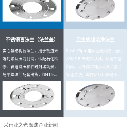
充足，支持按图定制。
测报告。
不锈钢盲法兰（法兰盖）
卫生级超洁净法兰
实心盘结构盲法兰，用于管道末
Ra≤0.25μm电解抛光内壁，通过
端封堵及压力测试，适配石化检
ASME BPE或3A认证，适配生物
修、管道试压和临时封堵场景，
制药、半导体超纯水及食品乳品
与平焊法兰配套出货，DN15-
管道系统，单件价格比普通不锈
DN600规格齐全，复购率高，可
钢法兰高3-8倍，是高附加值精密
与主产品同批交货。
产品。
采行业之光 聚焦企业新闻