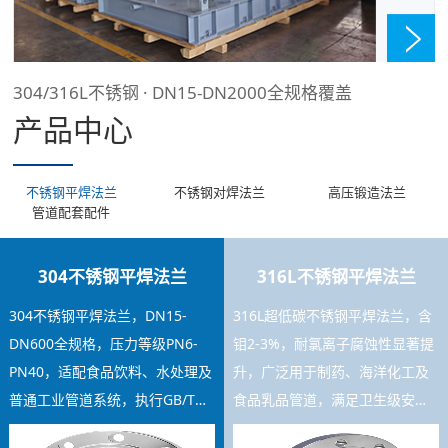
304/316L不锈钢 · DN15-DN2000全规格覆盖
产品中心
不锈钢平焊法兰
不锈钢对焊法兰
高压锻造法兰
管道配套配件
304不锈钢平焊法兰
316L不锈钢平焊法兰
304不锈钢平焊法兰，DN15-
316L超低碳不锈钢平焊法兰，含
DN600全规格，压力等级PN6-
钼2-3%，耐氯离子腐蚀性显著提
PN40，适配食品饮料、水处理及
升，广泛用于制药、海洋化工及
普通工业管道系统，执行GB/T
食品乳品管道，满足卫生级安装
9119标准，焊接工艺稳定，库存
要求，可提供材质证书及SGS检