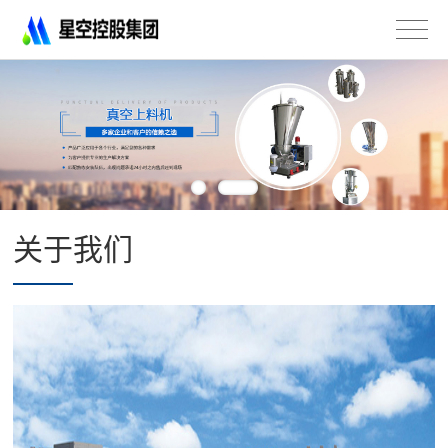
星
空
控
股
集
团
有
限
公
司
关于我们
-
不
锈
钢
法
兰
管
道
配