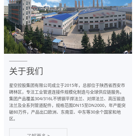
件
专
业
制
造
商
关于我们
星空控股集团有限公司成立于2015年，总部位于陕西省西安市
碑林区，专注工业管道连接件规模化制造与全球供应链服务。
集团产品覆盖304/316L不锈钢平焊法兰、对焊法兰、高压锻造
法兰及全系列管道配件，规格范围DN15至DN2000，年产能突
破80万件，产品出口欧洲、东南亚、中东等30余个国家和地
区。