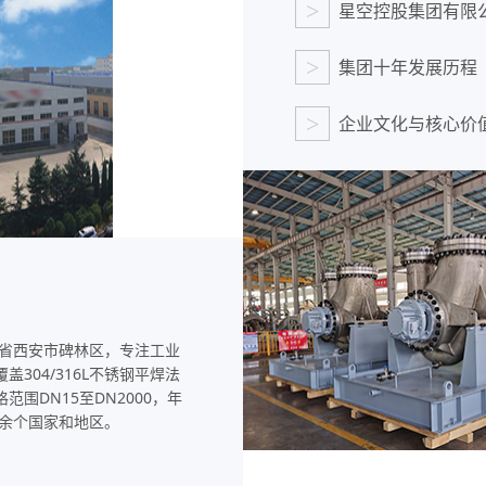
>
星空控股集团有限
>
集团十年发展历程
>
企业文化与核心价
锻造工艺
高压锻造法兰采用自由锻+模锻
复合工艺，相较铸造法兰耐压
强度提升40%，可满足PN100
西省西安市碑林区，专注工业
至PN250超高压等级应用需求
304/316L不锈钢平焊法
围DN15至DN2000，年
0余个国家和地区。