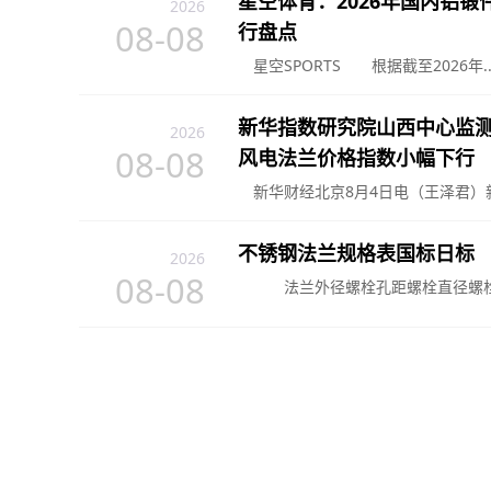
星空体育：2026年国内铝
2026
08-08
行盘点
星空SPORTS 根据截至2026年..
新华指数研究院山西中心监测
2026
08-08
风电法兰价格指数小幅下行
新华财经北京8月4日电（王泽君）新华
2026止回阀厂家推荐法兰式
钢蝶形厂家优选指南！
不锈钢法兰规格表国标日标
2026
2026-05-11
08-08
法兰外径螺栓孔距螺栓直径螺栓孔