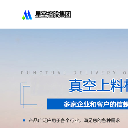
星
空
控
股
集
团
有
限
公
司-
不
锈
钢
法
兰
管
道
配
件