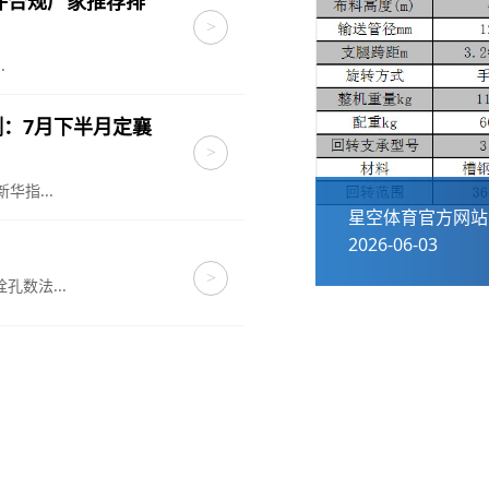
锻件合规厂家推荐排
>
.
：7月下半月定襄
>
指...
止回阀法兰消声对夹式船用对夹式蝶形不锈
星空体育官方网站
2026-06-03
>
数法...
我们的合作伙伴