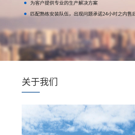
专
业
制
造
商
关于我们