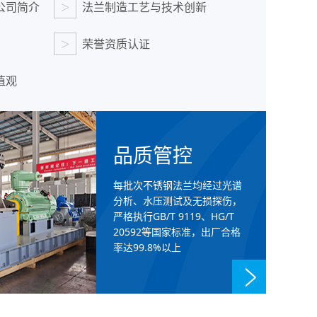
>
公司简介
法兰制造工艺与技术创新
>
荣誉资质认证
值观
品质管控
每批次不锈钢法兰均经过光谱
分析、水压测试及无损探伤，
严格执行GB/T 9119、HG/T
20592等国家标准，出厂合格
率达99.8%以上