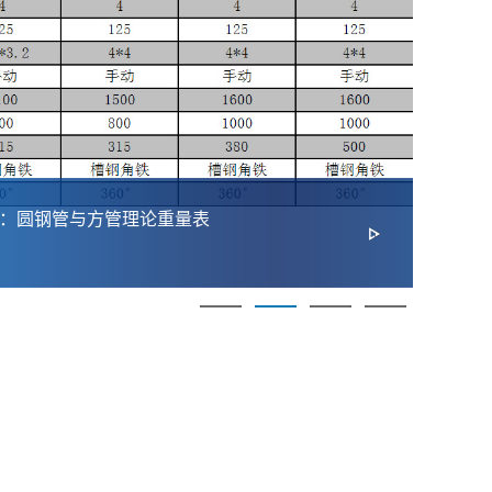
：圆钢管与方管理论重量表
20
择指
2026-