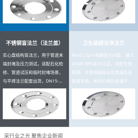
充足，支持按图定制。
测报告。
不锈钢盲法兰（法兰盖）
卫生级超洁净法兰
实心盘结构盲法兰，用于管道末
Ra≤0.25μm电解抛光内壁，通过
端封堵及压力测试，适配石化检
ASME BPE或3A认证，适配生物
修、管道试压和临时封堵场景，
制药、半导体超纯水及食品乳品
与平焊法兰配套出货，DN15-
管道系统，单件价格比普通不锈
DN600规格齐全，复购率高，可
钢法兰高3-8倍，是高附加值精密
与主产品同批交货。
产品。
采行业之光 聚焦企业新闻