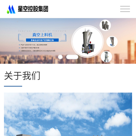
星
空
控
股
集
团
有
限
公
司
关于我们
-
不
锈
钢
法
兰
管
道
配