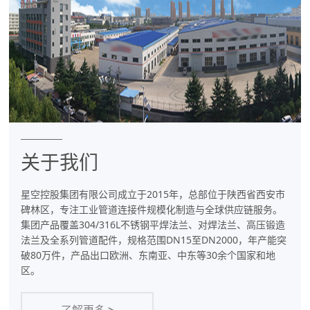
件
专
业
制
造
商
关于我们
星空控股集团有限公司成立于2015年，总部位于陕西省西安市
碑林区，专注工业管道连接件规模化制造与全球供应链服务。
集团产品覆盖304/316L不锈钢平焊法兰、对焊法兰、高压锻造
法兰及全系列管道配件，规格范围DN15至DN2000，年产能突
破80万件，产品出口欧洲、东南亚、中东等30余个国家和地
区。