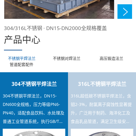
304/316L不锈钢 · DN15-DN2000全规格覆盖
产品中心
不锈钢平焊法兰
不锈钢对焊法兰
高压锻造法兰
管道配套配件
304不锈钢平焊法兰
316L不锈钢平焊法兰
304不锈钢平焊法兰，DN15-
316L超低碳不锈钢平焊法兰，含
DN600全规格，压力等级PN6-
钼2-3%，耐氯离子腐蚀性显著提
PN40，适配食品饮料、水处理及
升，广泛用于制药、海洋化工及
普通工业管道系统，执行GB/T
食品乳品管道，满足卫生级安装
9119标准，焊接工艺稳定，库存
要求，可提供材质证书及SGS检