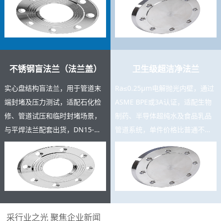
充足，支持按图定制。
测报告。
不锈钢盲法兰（法兰盖）
卫生级超洁净法兰
实心盘结构盲法兰，用于管道末
Ra≤0.25μm电解抛光内壁，通过
端封堵及压力测试，适配石化检
ASME BPE或3A认证，适配生物
修、管道试压和临时封堵场景，
制药、半导体超纯水及食品乳品
与平焊法兰配套出货，DN15-
管道系统，单件价格比普通不锈
DN600规格齐全，复购率高，可
钢法兰高3-8倍，是高附加值精密
与主产品同批交货。
产品。
采行业之光 聚焦企业新闻