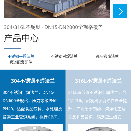
304/316L不锈钢 · DN15-DN2000全规格覆盖
产品中心
不锈钢平焊法兰
不锈钢对焊法兰
高压锻造法兰
管道配套配件
304不锈钢平焊法兰
316L不锈钢平焊法兰
304不锈钢平焊法兰，DN15-
316L超低碳不锈钢平焊法兰，含
DN600全规格，压力等级PN6-
钼2-3%，耐氯离子腐蚀性显著提
PN40，适配食品饮料、水处理及
升，广泛用于制药、海洋化工及
普通工业管道系统，执行GB/T
食品乳品管道，满足卫生级安装
9119标准，焊接工艺稳定，库存
要求，可提供材质证书及SGS检