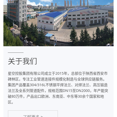
件
专
业
制
造
商
关于我们
星空控股集团有限公司成立于2015年，总部位于陕西省西安市
碑林区，专注工业管道连接件规模化制造与全球供应链服务。
集团产品覆盖304/316L不锈钢平焊法兰、对焊法兰、高压锻造
法兰及全系列管道配件，规格范围DN15至DN2000，年产能突
破80万件，产品出口欧洲、东南亚、中东等30余个国家和地
区。