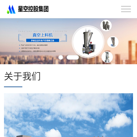
星
空
控
股
集
团
有
限
公
司
关于我们
-
不
锈
钢
法
兰
管
道
配