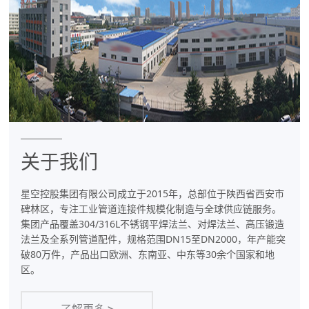
件
专
业
制
造
商
关于我们
星空控股集团有限公司成立于2015年，总部位于陕西省西安市
碑林区，专注工业管道连接件规模化制造与全球供应链服务。
集团产品覆盖304/316L不锈钢平焊法兰、对焊法兰、高压锻造
法兰及全系列管道配件，规格范围DN15至DN2000，年产能突
破80万件，产品出口欧洲、东南亚、中东等30余个国家和地
区。