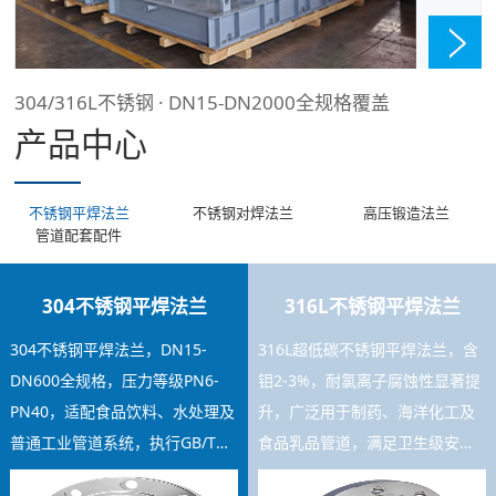
304/316L不锈钢 · DN15-DN2000全规格覆盖
产品中心
不锈钢平焊法兰
不锈钢对焊法兰
高压锻造法兰
管道配套配件
304不锈钢平焊法兰
316L不锈钢平焊法兰
304不锈钢平焊法兰，DN15-
316L超低碳不锈钢平焊法兰，含
DN600全规格，压力等级PN6-
钼2-3%，耐氯离子腐蚀性显著提
PN40，适配食品饮料、水处理及
升，广泛用于制药、海洋化工及
普通工业管道系统，执行GB/T
食品乳品管道，满足卫生级安装
9119标准，焊接工艺稳定，库存
要求，可提供材质证书及SGS检