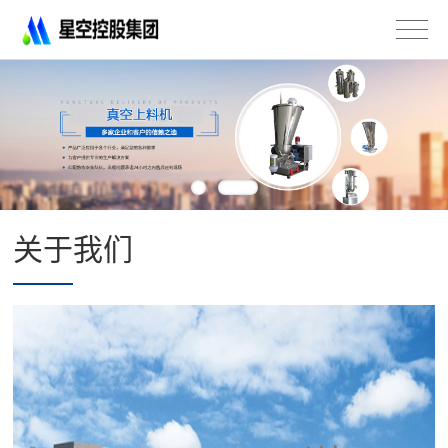
星
空
控
股
集
团
有
限
公
司
关于我们
-
不
锈
钢
法
兰
管
道
配