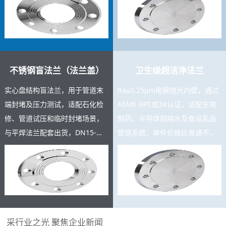
充足，支持按图定制。
测报告。
不锈钢盲法兰（法兰盖）
卫生级超洁净法兰
实心盘结构盲法兰，用于管道末
Ra≤0.25μm电解抛光内壁，通过
端封堵及压力测试，适配石化检
ASME BPE或3A认证，适配生物
修、管道试压和临时封堵场景，
制药、半导体超纯水及食品乳品
与平焊法兰配套出货，DN15-
管道系统，单件价格比普通不锈
DN600规格齐全，复购率高，可
钢法兰高3-8倍，是高附加值精密
与主产品同批交货。
产品。
采行业之光 聚焦企业新闻