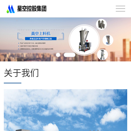
星
空
控
股
集
团
有
限
公
司
关于我们
-
不
锈
钢
法
兰
管
道
配