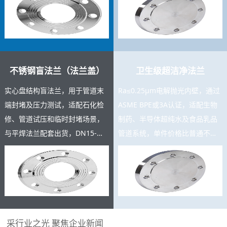
充足，支持按图定制。
测报告。
不锈钢盲法兰（法兰盖）
卫生级超洁净法兰
实心盘结构盲法兰，用于管道末
Ra≤0.25μm电解抛光内壁，通过
端封堵及压力测试，适配石化检
ASME BPE或3A认证，适配生物
修、管道试压和临时封堵场景，
制药、半导体超纯水及食品乳品
与平焊法兰配套出货，DN15-
管道系统，单件价格比普通不锈
DN600规格齐全，复购率高，可
钢法兰高3-8倍，是高附加值精密
与主产品同批交货。
产品。
采行业之光 聚焦企业新闻