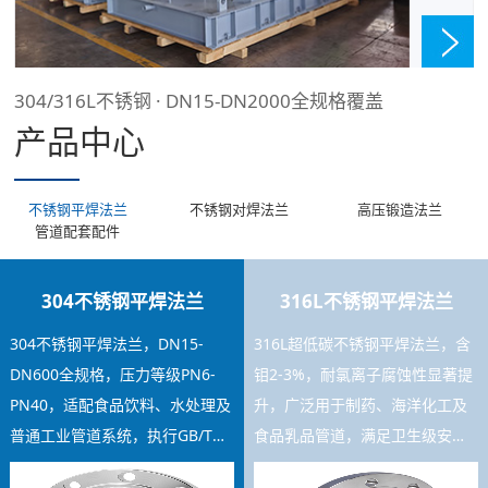
304/316L不锈钢 · DN15-DN2000全规格覆盖
产品中心
不锈钢平焊法兰
不锈钢对焊法兰
高压锻造法兰
管道配套配件
304不锈钢平焊法兰
316L不锈钢平焊法兰
304不锈钢平焊法兰，DN15-
316L超低碳不锈钢平焊法兰，含
DN600全规格，压力等级PN6-
钼2-3%，耐氯离子腐蚀性显著提
PN40，适配食品饮料、水处理及
升，广泛用于制药、海洋化工及
普通工业管道系统，执行GB/T
食品乳品管道，满足卫生级安装
9119标准，焊接工艺稳定，库存
要求，可提供材质证书及SGS检