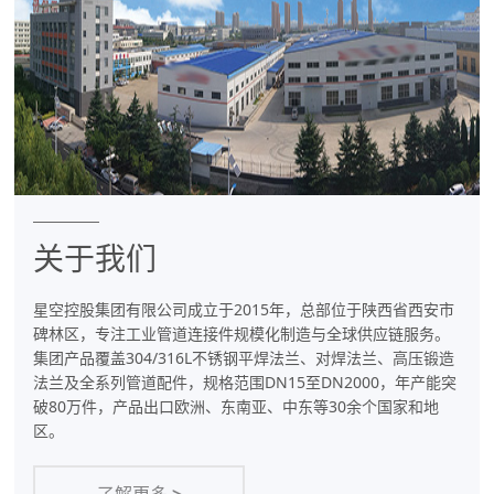
件
专
业
制
造
商
关于我们
星空控股集团有限公司成立于2015年，总部位于陕西省西安市
碑林区，专注工业管道连接件规模化制造与全球供应链服务。
集团产品覆盖304/316L不锈钢平焊法兰、对焊法兰、高压锻造
法兰及全系列管道配件，规格范围DN15至DN2000，年产能突
破80万件，产品出口欧洲、东南亚、中东等30余个国家和地
区。