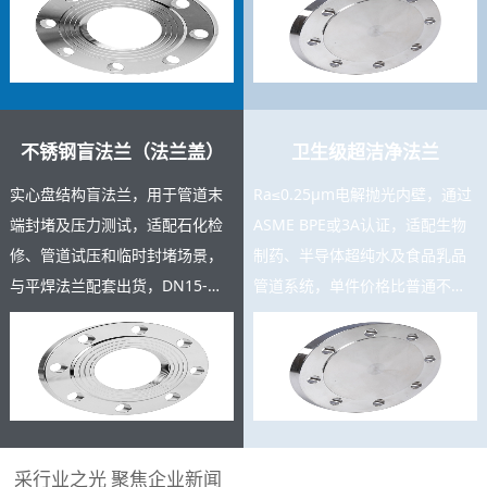
充足，支持按图定制。
测报告。
不锈钢盲法兰（法兰盖）
卫生级超洁净法兰
实心盘结构盲法兰，用于管道末
Ra≤0.25μm电解抛光内壁，通过
端封堵及压力测试，适配石化检
ASME BPE或3A认证，适配生物
修、管道试压和临时封堵场景，
制药、半导体超纯水及食品乳品
与平焊法兰配套出货，DN15-
管道系统，单件价格比普通不锈
DN600规格齐全，复购率高，可
钢法兰高3-8倍，是高附加值精密
与主产品同批交货。
产品。
采行业之光 聚焦企业新闻