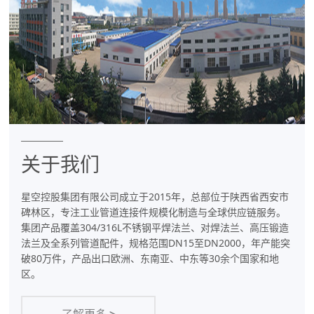
件
专
业
制
造
商
关于我们
星空控股集团有限公司成立于2015年，总部位于陕西省西安市
碑林区，专注工业管道连接件规模化制造与全球供应链服务。
集团产品覆盖304/316L不锈钢平焊法兰、对焊法兰、高压锻造
法兰及全系列管道配件，规格范围DN15至DN2000，年产能突
破80万件，产品出口欧洲、东南亚、中东等30余个国家和地
区。