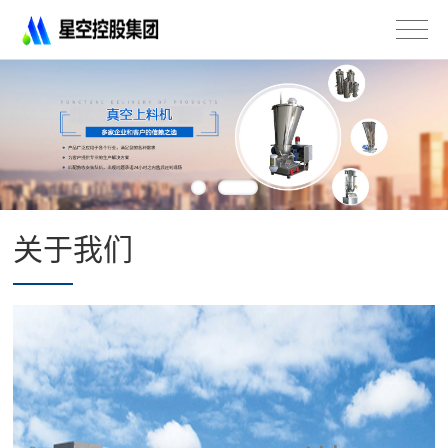
星
空
控
股
集
团
有
限
公
司
关于我们
-
不
锈
钢
法
兰
管
道
配