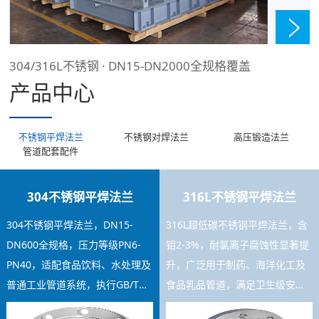
304/316L不锈钢 · DN15-DN2000全规格覆盖
产品中心
不锈钢平焊法兰
不锈钢对焊法兰
高压锻造法兰
管道配套配件
304不锈钢平焊法兰
316L不锈钢平焊法兰
304不锈钢平焊法兰，DN15-
316L超低碳不锈钢平焊法兰，含
DN600全规格，压力等级PN6-
钼2-3%，耐氯离子腐蚀性显著提
PN40，适配食品饮料、水处理及
升，广泛用于制药、海洋化工及
普通工业管道系统，执行GB/T
食品乳品管道，满足卫生级安装
9119标准，焊接工艺稳定，库存
要求，可提供材质证书及SGS检