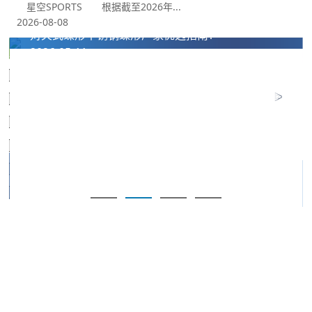
星空SPORTS 根据截至2026年...
2026止回阀厂家推荐法兰式止回阀法兰消声对夹式船用
2026-08-08
对夹式蝶形不锈钢蝶形厂家优选指南！
2026-05-11
我们的合作伙伴
十年长期合作铸就坚实伙伴关系，携手星空控股集团有限公司共同为
国内外工程客户提供优质法兰及管道配件解决方案。