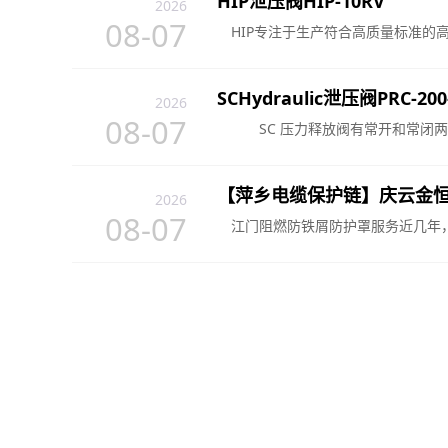
HIP泄压阀HIP-10RV
2026
08-07
HIP专注于生产符合高质量标准的高压
SCHydraulic泄压阀PRC-200
2026
08-07
SC 压力释放阀有常开和常闭两种配
【萍乡电缆保护链】庆云金
2026止回阀厂家推荐法兰式
2026
08-07
钢蝶形厂家优选指南！
江门阻燃防铁屑防护罩服务近几年，国
2026-05-11
十年长期合作铸就坚实伙伴关系