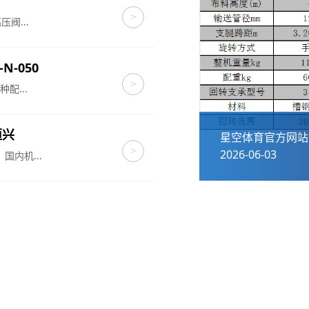
>
阀...
-N-050
>
...
恒兴
止回阀法兰消声对夹式船用对夹式蝶形不锈
星空体育官方网站
>
2026-06-03
内机...
我们的合作伙伴
，携手星空控股集团有限公司共同为国内外工程客户提