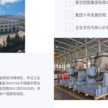
>
星空控股集团有限
>
集团十年发展历程
>
企业文化与核心价
锻造工艺
高压锻造法兰采用自由锻+模锻
复合工艺，相较铸造法兰耐压
强度提升40%，可满足PN100
西省西安市碑林区，专注工业
至PN250超高压等级应用需求
304/316L不锈钢平焊法
围DN15至DN2000，年
0余个国家和地区。