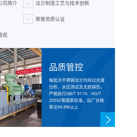
>
公司简介
法兰制造工艺与技术创新
>
荣誉资质认证
值观
品质管控
每批次不锈钢法兰均经过光谱
分析、水压测试及无损探伤，
严格执行GB/T 9119、HG/T
20592等国家标准，出厂合格
率达99.8%以上