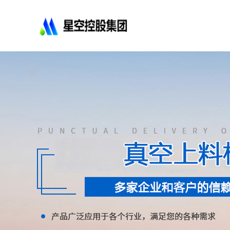
星
空
控
股
集
团
有
限
公
司-
不
锈
钢
法
兰
管
道
配
件