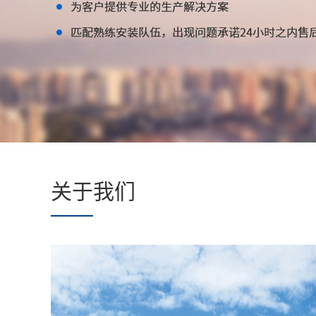
专
业
制
造
商
关于我们