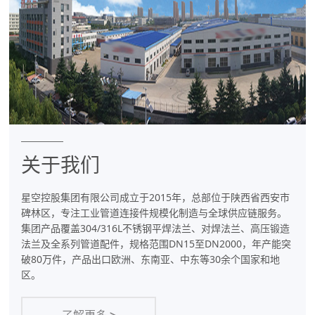
件
专
业
制
造
商
关于我们
星空控股集团有限公司成立于2015年，总部位于陕西省西安市
碑林区，专注工业管道连接件规模化制造与全球供应链服务。
集团产品覆盖304/316L不锈钢平焊法兰、对焊法兰、高压锻造
法兰及全系列管道配件，规格范围DN15至DN2000，年产能突
破80万件，产品出口欧洲、东南亚、中东等30余个国家和地
区。