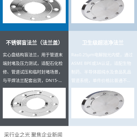
充足，支持按图定制。
测报告。
不锈钢盲法兰（法兰盖）
卫生级超洁净法兰
实心盘结构盲法兰，用于管道末
Ra≤0.25μm电解抛光内壁，通过
端封堵及压力测试，适配石化检
ASME BPE或3A认证，适配生物
修、管道试压和临时封堵场景，
制药、半导体超纯水及食品乳品
与平焊法兰配套出货，DN15-
管道系统，单件价格比普通不锈
DN600规格齐全，复购率高，可
钢法兰高3-8倍，是高附加值精密
与主产品同批交货。
产品。
采行业之光 聚焦企业新闻