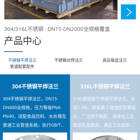
304/316L不锈钢 · DN15-DN2000全规格覆盖
产品中心
不锈钢平焊法兰
不锈钢对焊法兰
高压锻造法兰
管道配套配件
304不锈钢平焊法兰
316L不锈钢平焊法兰
304不锈钢平焊法兰，DN15-
316L超低碳不锈钢平焊法兰，含
DN600全规格，压力等级PN6-
钼2-3%，耐氯离子腐蚀性显著提
PN40，适配食品饮料、水处理及
升，广泛用于制药、海洋化工及
普通工业管道系统，执行GB/T
食品乳品管道，满足卫生级安装
9119标准，焊接工艺稳定，库存
要求，可提供材质证书及SGS检