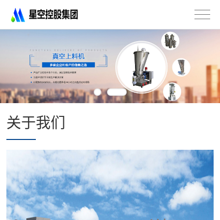
星
空
控
股
集
团
有
限
公
司
关于我们
-
不
锈
钢
法
兰
管
道
配