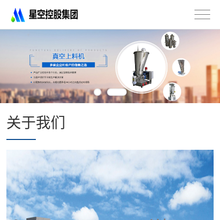
星
空
控
股
集
团
有
限
公
司
关于我们
-
不
锈
钢
法
兰
管
道
配