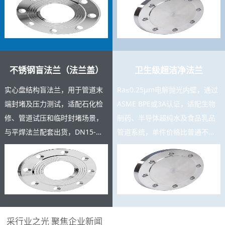
充足，支持按图定制。
测报告。
不锈钢盲法兰（法兰盖）
卫生级超洁净法兰
实心盘结构盲法兰，用于管道末
Ra≤0.25μm电解抛光内壁，通过
端封堵及压力测试，适配石化检
ASME BPE或3A认证，适配生物
修、管道试压和临时封堵场景，
制药、半导体超纯水及食品乳品
与平焊法兰配套出货，DN15-
管道系统，单件价格比普通不锈
DN600规格齐全，复购率高，可
钢法兰高3-8倍，是高附加值精密
与主产品同批交货。
产品。
采行业之光 聚焦企业新闻