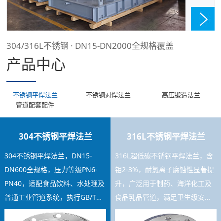
304/316L不锈钢 · DN15-DN2000全规格覆盖
产品中心
不锈钢平焊法兰
不锈钢对焊法兰
高压锻造法兰
管道配套配件
304不锈钢平焊法兰
316L不锈钢平焊法兰
304不锈钢平焊法兰，DN15-
316L超低碳不锈钢平焊法兰，含
DN600全规格，压力等级PN6-
钼2-3%，耐氯离子腐蚀性显著提
PN40，适配食品饮料、水处理及
升，广泛用于制药、海洋化工及
普通工业管道系统，执行GB/T
食品乳品管道，满足卫生级安装
9119标准，焊接工艺稳定，库存
要求，可提供材质证书及SGS检