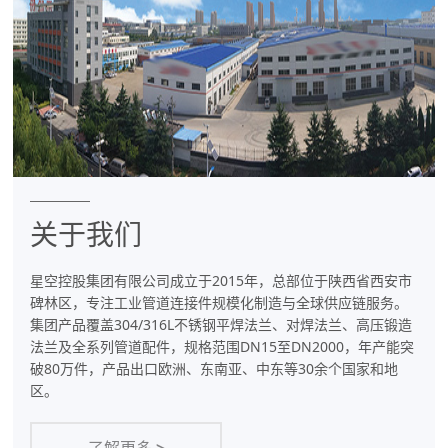
件
专
业
制
造
商
关于我们
星空控股集团有限公司成立于2015年，总部位于陕西省西安市
碑林区，专注工业管道连接件规模化制造与全球供应链服务。
集团产品覆盖304/316L不锈钢平焊法兰、对焊法兰、高压锻造
法兰及全系列管道配件，规格范围DN15至DN2000，年产能突
破80万件，产品出口欧洲、东南亚、中东等30余个国家和地
区。