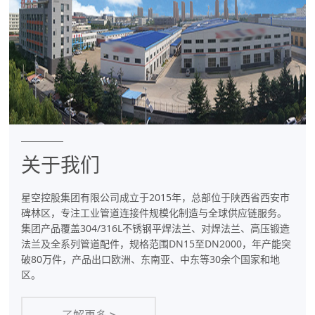
件
专
业
制
造
商
关于我们
星空控股集团有限公司成立于2015年，总部位于陕西省西安市
碑林区，专注工业管道连接件规模化制造与全球供应链服务。
集团产品覆盖304/316L不锈钢平焊法兰、对焊法兰、高压锻造
法兰及全系列管道配件，规格范围DN15至DN2000，年产能突
破80万件，产品出口欧洲、东南亚、中东等30余个国家和地
区。