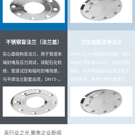
充足，支持按图定制。
测报告。
不锈钢盲法兰（法兰盖）
卫生级超洁净法兰
实心盘结构盲法兰，用于管道末
Ra≤0.25μm电解抛光内壁，通过
端封堵及压力测试，适配石化检
ASME BPE或3A认证，适配生物
修、管道试压和临时封堵场景，
制药、半导体超纯水及食品乳品
与平焊法兰配套出货，DN15-
管道系统，单件价格比普通不锈
DN600规格齐全，复购率高，可
钢法兰高3-8倍，是高附加值精密
与主产品同批交货。
产品。
采行业之光 聚焦企业新闻