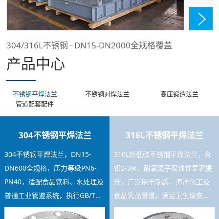
304/316L不锈钢 · DN15-DN2000全规格覆盖
产品中心
不锈钢平焊法兰
不锈钢对焊法兰
高压锻造法兰
管道配套配件
304不锈钢平焊法兰
316L不锈钢平焊法兰
304不锈钢平焊法兰，DN15-
316L超低碳不锈钢平焊法兰，含
DN600全规格，压力等级PN6-
钼2-3%，耐氯离子腐蚀性显著提
PN40，适配食品饮料、水处理及
升，广泛用于制药、海洋化工及
普通工业管道系统，执行GB/T
食品乳品管道，满足卫生级安装
9119标准，焊接工艺稳定，库存
要求，可提供材质证书及SGS检