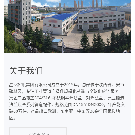
件
专
业
制
造
商
关于我们
星空控股集团有限公司成立于2015年，总部位于陕西省西安市
碑林区，专注工业管道连接件规模化制造与全球供应链服务。
集团产品覆盖304/316L不锈钢平焊法兰、对焊法兰、高压锻造
法兰及全系列管道配件，规格范围DN15至DN2000，年产能突
破80万件，产品出口欧洲、东南亚、中东等30余个国家和地
区。