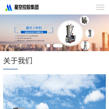
星
空
控
股
集
团
有
限
公
司
关于我们
-
不
锈
钢
法
兰
管
道
配