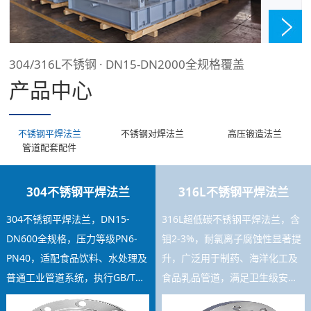
304/316L不锈钢 · DN15-DN2000全规格覆盖
产品中心
不锈钢平焊法兰
不锈钢对焊法兰
高压锻造法兰
管道配套配件
304不锈钢平焊法兰
316L不锈钢平焊法兰
304不锈钢平焊法兰，DN15-
316L超低碳不锈钢平焊法兰，含
DN600全规格，压力等级PN6-
钼2-3%，耐氯离子腐蚀性显著提
PN40，适配食品饮料、水处理及
升，广泛用于制药、海洋化工及
普通工业管道系统，执行GB/T
食品乳品管道，满足卫生级安装
9119标准，焊接工艺稳定，库存
要求，可提供材质证书及SGS检