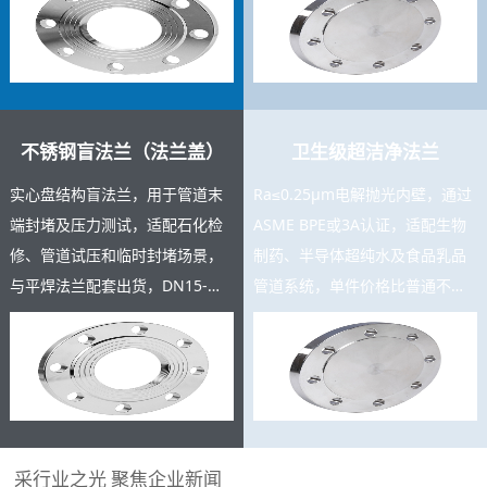
充足，支持按图定制。
测报告。
不锈钢盲法兰（法兰盖）
卫生级超洁净法兰
实心盘结构盲法兰，用于管道末
Ra≤0.25μm电解抛光内壁，通过
端封堵及压力测试，适配石化检
ASME BPE或3A认证，适配生物
修、管道试压和临时封堵场景，
制药、半导体超纯水及食品乳品
与平焊法兰配套出货，DN15-
管道系统，单件价格比普通不锈
DN600规格齐全，复购率高，可
钢法兰高3-8倍，是高附加值精密
与主产品同批交货。
产品。
采行业之光 聚焦企业新闻