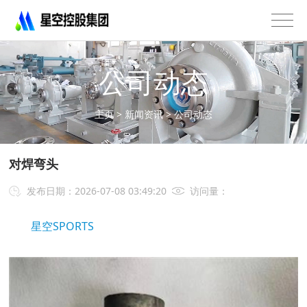
星
空
控
股
公司动态
集
团
有
主页
>
新闻资讯
>
公司动态
限
公
司
对焊弯头
-
不
发布日期：2026-07-08 03:49:20
访问量：
锈
钢
星空SPORTS
法
兰
管
道
配