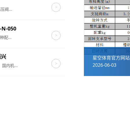
>
阀...
-N-050
>
...
恒兴
止回阀法兰消声对夹式船用对夹式蝶形不锈
星空体育官方网站
>
2026-06-03
内机...
我们的合作伙伴
，携手星空控股集团有限公司共同为国内外工程客户提