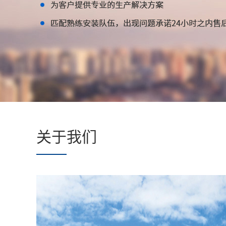
专
业
制
造
商
关于我们