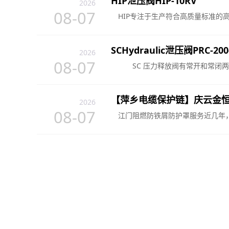
HIP泄压阀HIP-10RV
2026
08-07
HIP专注于生产符合高质量标准的高压
SCHydraulic泄压阀PRC-200
2026
08-07
SC 压力释放阀有常开和常闭两种配
【萍乡电缆保护链】庆云金
2026止回阀厂家推荐法兰式
2026
08-07
钢蝶形厂家优选指南！
江门阻燃防铁屑防护罩服务近几年，国
2026-05-11
十年长期合作铸就坚实伙伴关系