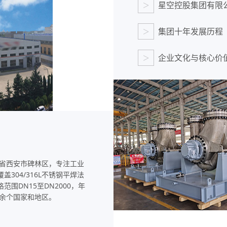
>
星空控股集团有限
>
集团十年发展历程
>
企业文化与核心价
锻造工艺
高压锻造法兰采用自由锻+模锻
复合工艺，相较铸造法兰耐压
强度提升40%，可满足PN100
西省西安市碑林区，专注工业
至PN250超高压等级应用需求
304/316L不锈钢平焊法
围DN15至DN2000，年
0余个国家和地区。