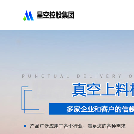
星
空
控
股
集
团
有
限
公
司-
不
锈
钢
法
兰
管
道
配
件