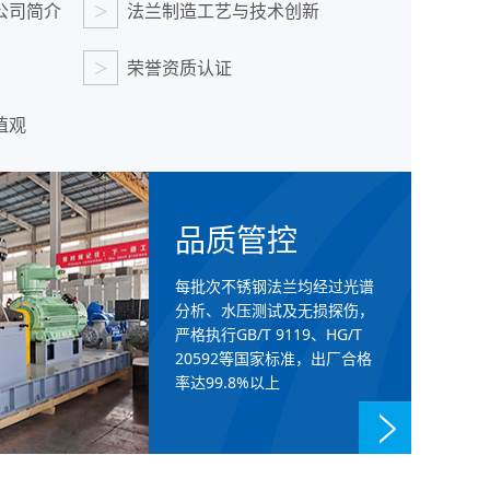
>
公司简介
法兰制造工艺与技术创新
>
荣誉资质认证
值观
品质管控
每批次不锈钢法兰均经过光谱
分析、水压测试及无损探伤，
严格执行GB/T 9119、HG/T
20592等国家标准，出厂合格
率达99.8%以上